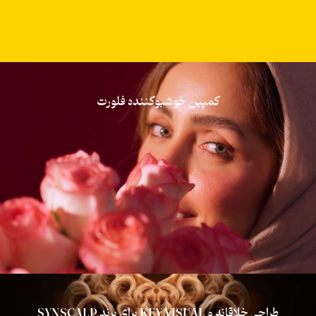
کمپین خوشبوکننده فلورت
طراحی خلاقانه و KEY VISUAL برای برند SYNSCALP