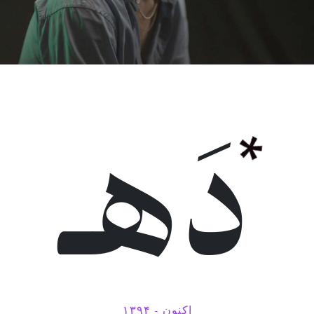
دَهـ
۱۳۹۴ - اکنون